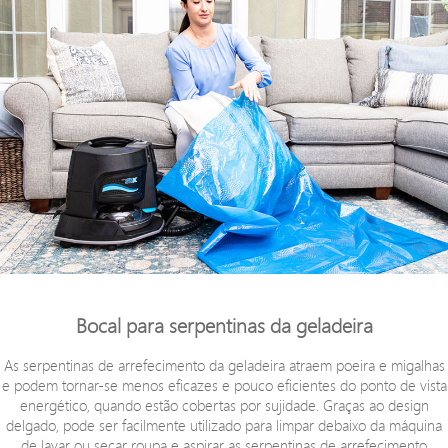
Bocal para serpentinas da geladeira
As serpentinas de arrefecimento da geladeira atraem poeira e migalhas
e podem tornar-se menos eficazes e pouco eficientes do ponto de vista
energético, quando estão cobertas por sujidade. Graças ao design
delgado, pode ser facilmente utilizado para limpar debaixo da máquina
de lavar ou secar roupa e aspirar as serpentinas de arrefecimento