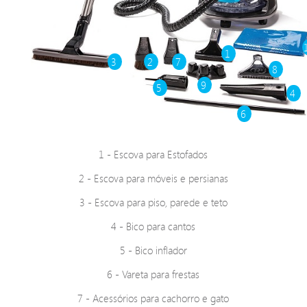
1
3
2
7
8
9
5
4
6
1 - Escova para Estofados
2 - Escova para móveis e persianas
3 - Escova para piso, parede e teto
4 - Bico para cantos
5 - Bico inflador
6 - Vareta para frestas
7 - Acessórios para cachorro e gato