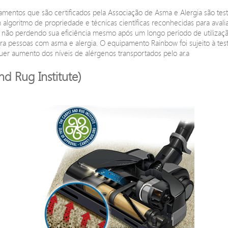
amentos que são certificados pela Associação de Asma e Alergia são te
m algoritmo de propriedade e técnicas científicas reconhecidas para avali
o, não perdendo sua eficiência mesmo após um longo período de utilizaç
ra pessoas com asma e alergia. O equipamento Rainbow foi sujeito à te
uer aumento dos níveis de alérgenos transportados pelo ar.a
d Rug Institute)