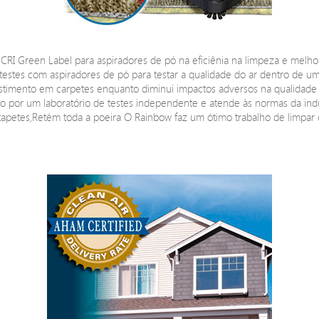
 CRI Green Label para aspiradores de pó na eficiênia na limpeza e melho
a testes com aspiradores de pó para testar a qualidade do ar dentro de uma
imento em carpetes enquanto diminui impactos adversos na qualidade do
o por um laboratório de testes independente e atende às normas da indú
 tapetes,Retém toda a poeira O Rainbow faz um ótimo trabalho de limpar 