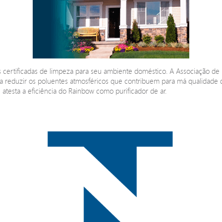
certificadas de limpeza para seu ambiente doméstico. A Associação de
reduzir os poluentes atmosféricos que contribuem para má qualidade do a
 atesta a eficiência do Rainbow como purificador de ar.