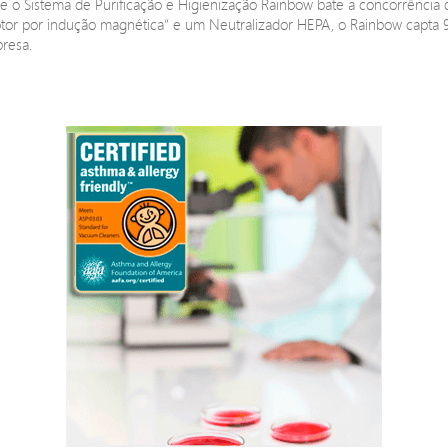
 o Sistema de Purificação e Higienização Rainbow bate a concorrência q
otor por indução magnética” e um Neutralizador HEPA, o Rainbow capta
presa.