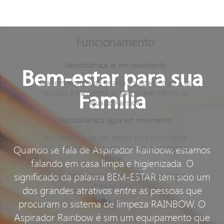
Funcionamento
Aerodinâmica: ar em movimento
Bem-estar para sua
O ar em movimento levanta a sujidade, o pó e os
resíduos e transporta-os para o reservatório de
Família
água do Rainbow.
Hidrodinâmica: água em movimento
A sujidade e o pó são retidos num turbilhão de
água. O ar fresco e lavado com água é retornado
Quando se fala de Aspirador Rainbow, estamos
ao lar.
falando em casa limpa e higienizada. O
significado da palavra BEM-ESTAR tem sido um
Em conjunto, proporcionam um lar mais limpo e
mais saudável.
dos grandes atrativos entre as pessoas que
procuram o sistema de limpeza RAINBOW. O
Aspirador Rainbow é sim um equipamento que