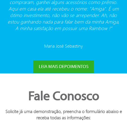
compraram, ganhei alguns acessórios como prêmio.
Aqui em casa ela até recebeu o nome: "Amiga". É um
ótimo investimento, não vão se arrepender. Ah, não
estou ganhando nada para falar bem da minha Amiga,
A minha satisfação em possuir uma Raimbow !”
Maria José Sebastiny
Fale Conosco
Solicite já uma demonstração, preencha o formulário abaixo e
receba todas as informações: